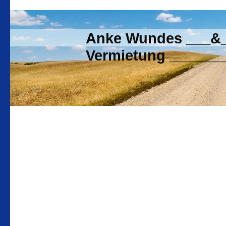
Anke Wundes ___&__
Vermietung _______