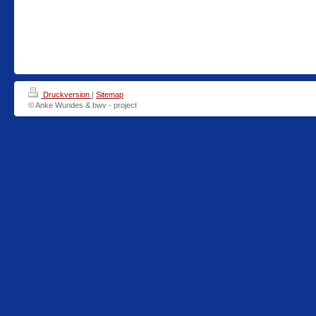
Druckversion
|
Sitemap
© Anke Wundes & bwv - project